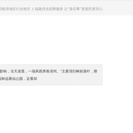
阳南漳地区行业相关
福建优化殡葬服务 让“身后事”更惠民更安心
受台风影响，当天凌晨，一场风雨席卷漳州。“主要清扫树枝落叶，察
园林远看似公园，近看却