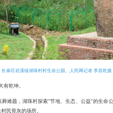
长泰区岩溪镇湖珠村村生命公园。人民网记者 李昌乾摄
大有乾坤。
的殡葬难题，湖珠村探索“节地、生态、公益”的生命
去村民骨灰的场所。