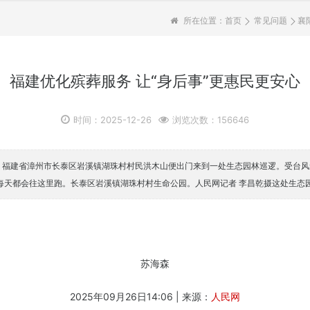
所在位置：
首页
常见问题
襄
福建优化殡葬服务 让“身后事”更惠民更安心
时间：2025-12-26
浏览次数：156646
24日一大早，福建省漳州市长泰区岩溪镇湖珠村村民洪木山便出门来到一处生态园林巡逻。
每天都会往这里跑。长泰区岩溪镇湖珠村村生命公园。人民网记者 李昌乾摄这处生态
苏海森
2025年09月26日14:06 | 来源：
人民网