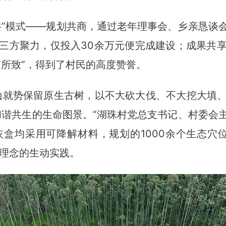
共”模式——规划共商，通过老年理事会、乡亲恳谈
三方聚力，仅投入30余万元便完成建设；成果共
有所致”，得到了村民的高度赞誉。
山就势保留原生古树，以不大砍大伐、不大挖大填
田和谐共生的生命图景。”湖珠村党总支书记、村委会
盒均采用可降解材料，规划的1000余个生态穴
”理念的生动实践。